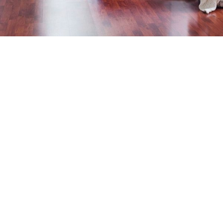
Sabemos que lo más valioso para nuestros
clientes es contar con productos de alta
calidad y buen precio pero también con una
atención genuinamente esmerada, y eso es
lo que nos ha distinguido todos estos años.
Nuestros empleados te ofrecerán
experiencia y calidez en cada una de tus
consultas porque, somos tu aliado. ¡Visitanos,
te estamos esperando!