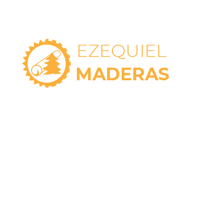
Casa Central
Av. E. Venini 169, Pergamino, BS.AS. 2700.
ARGENTINA
L-V 8:00 – 12:00, 14:00 - 18:00 | S 8:00 - 12:00
(02477) 42-7046
/ 43-8391
Italia y Pinto, Pergamino, BS.AS. 2700
L-V 8:30–12:00 y 16:00-19:30 S 8:00-12:30
(02477) 42-
4364