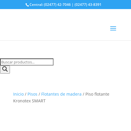
Central: (02477) 42-7046 | (02477) 43-8391
Buscá tu producto
Búsqueda
de
productos
Inicio
/
Pisos
/
Flotantes de madera
/ Piso flotante
Kronotex SMART