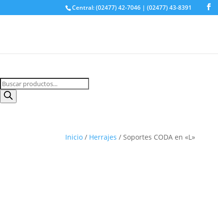
Central: (02477) 42-7046 | (02477) 43-8391
Buscá tu producto
Búsqueda
de
productos
Inicio
/
Herrajes
/ Soportes CODA en «L»