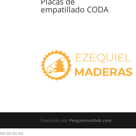
Placas de
empatillado CODA
Diseñado por
PergaminoWeb.com