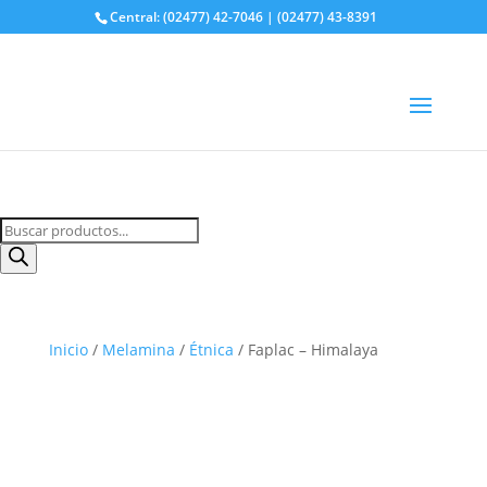
Central: (02477) 42-7046 | (02477) 43-8391
Buscá tu producto
Búsqueda
de
productos
Inicio
/
Melamina
/
Étnica
/ Faplac – Himalaya