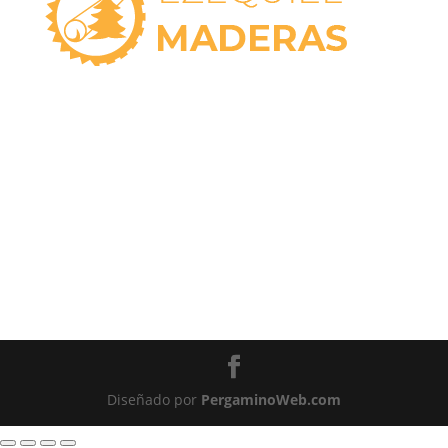
Casa Central
Av. E. Venini 169, Pergamino, BS.AS. 2700.
ARGENTINA
L-V 8:00 – 12:00, 14:00 - 18:00 | S 8:00 - 12:00
(02477) 42-7046
/ 43-8391
Italia y Pinto, Pergamino, BS.AS. 2700
L-V 8:30–12:00 y 16:00-19:30 S 8:00-12:30
(02477) 42-
4364
Diseñado por
PergaminoWeb.com